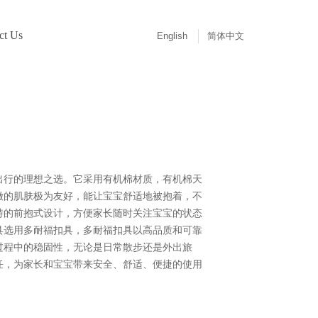
ct Us
English
简体中文
出行的理想之选。它采用有机棉材质，有机棉天
嫩的肌肤极为友好，能让宝宝舒适地被抱着，不
特的前抱式设计，方便家长随时关注宝宝的状态
具选用多耐福扣具，多耐福扣具以高品质和可靠
过程中的稳固性，无论是日常散步还是外出旅
任，为家长和宝宝带来安全、舒适、便捷的使用