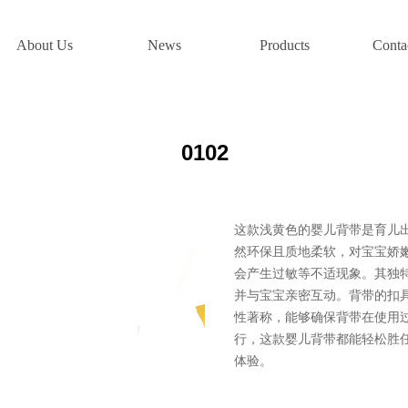
About Us
News
Products
Conta
0102
这款浅黄色的婴儿背带是育儿
然环保且质地柔软，对宝宝娇
会产生过敏等不适现象。其独
并与宝宝亲密互动。背带的扣
性著称，能够确保背带在使用
行，这款婴儿背带都能轻松胜
体验。