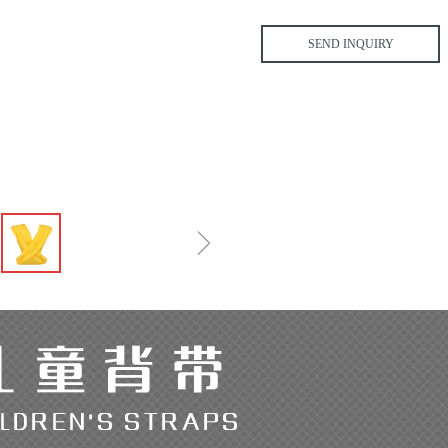
SEND INQUIRY
ꁇ