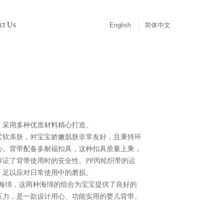
ct Us
English
简体中文
，采用多种优质材料精心打造。
柔软亲肤，对宝宝娇嫩肌肤非常友好，且秉持环
心。背带配备多耐福扣具，这种扣具质量上乘，
保证了背带使用时的安全性。PP丙纶织带的运
，足以应对日常使用中的磨损。
合海绵，这两种海绵的组合为宝宝提供了良好的
压力，是一款设计用心、功能实用的婴儿背带。