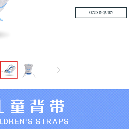
SEND INQUIRY
ꁇ